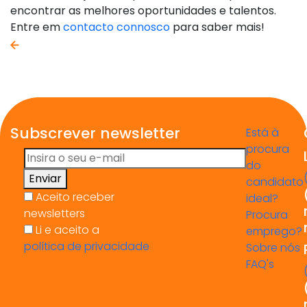
encontrar as melhores oportunidades e talentos.
Entre em
contacto connosco
para saber mais!
voltar atrás
Subscrever newsletter
Está à
procura
do
Enviar
candidato
Aceito receber
ideal?
newsletters
Procura
Li e aceito a
emprego?
política de privacidade
Sobre nós
FAQ's