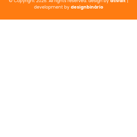
© Copyright 2026. All rights reserved. design by
ativait
|
development by
designbinário