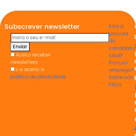
Subscrever newsletter
Está à
procura
do
Enviar
candidato
Aceito receber
ideal?
newsletters
Procura
Li e aceito a
emprego?
política de privacidade
Sobre nós
FAQ's