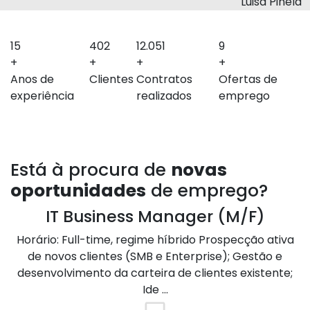
Luisa Pinela
17
449
13.441
9
+
+
+
+
Anos de
Clientes
Contratos
Ofertas de
experiência
realizados
emprego
Está à procura de
novas
oportunidades
de emprego?
IT Business Manager (M/F)
O
Horário: Full-time, regime híbrido Prospecção ativa
H
de novos clientes (SMB e Enterprise); Gestão e
/
desenvolvimento da carteira de clientes existente;
c
Ide ...
re