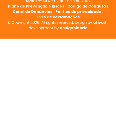
Alvará nº 544 - 07 de maio de 2007
Plano de Prevenção e Riscos
|
Código de Conduta
|
Canal de Denúncias
|
Política de privacidade
|
Livro de Reclamações
© Copyright 2026. All rights reserved. design by
ativait
|
development by
designbinário