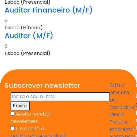
Lisboa (Presencial)
Auditor Financeiro (M/F)
Lisboa (Híbrido)
Auditor (M/F)
Lisboa (Presencial)
Subscrever newsletter
Está à
procura
do
Enviar
candidato
Aceito receber
ideal?
newsletters
Procura
Li e aceito a
emprego?
política de privacidade
Sobre nós